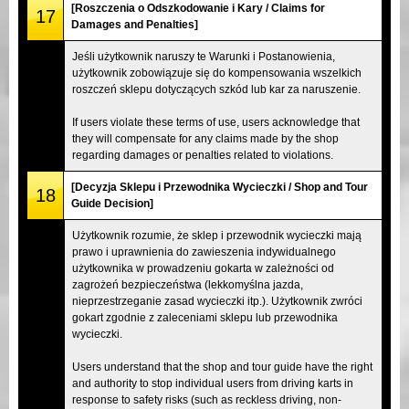
[Roszczenia o Odszkodowanie i Kary / Claims for
17
Damages and Penalties]
Jeśli użytkownik naruszy te Warunki i Postanowienia,
użytkownik zobowiązuje się do kompensowania wszelkich
roszczeń sklepu dotyczących szkód lub kar za naruszenie.
If users violate these terms of use, users acknowledge that
they will compensate for any claims made by the shop
regarding damages or penalties related to violations.
[Decyzja Sklepu i Przewodnika Wycieczki / Shop and Tour
18
Guide Decision]
Użytkownik rozumie, że sklep i przewodnik wycieczki mają
prawo i uprawnienia do zawieszenia indywidualnego
użytkownika w prowadzeniu gokarta w zależności od
zagrożeń bezpieczeństwa (lekkomyślna jazda,
nieprzestrzeganie zasad wycieczki itp.). Użytkownik zwróci
gokart zgodnie z zaleceniami sklepu lub przewodnika
wycieczki.
Users understand that the shop and tour guide have the right
and authority to stop individual users from driving karts in
response to safety risks (such as reckless driving, non-