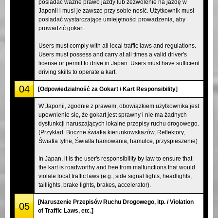
posiadać ważne prawo jazdy lub zezwolenie na jazdę w
Japonii i musi je zawsze przy sobie nosić. Użytkownik musi
posiadać wystarczające umiejętności prowadzenia, aby
prowadzić gokart.
Users must comply with all local traffic laws and regulations.
Users must possess and carry at all times a valid driver's
license or permit to drive in Japan. Users must have sufficient
driving skills to operate a kart.
04
[Odpowiedzialność za Gokart / Kart Responsibility]
W Japonii, zgodnie z prawem, obowiązkiem użytkownika jest
upewnienie się, że gokart jest sprawny i nie ma żadnych
dysfunkcji naruszających lokalne przepisy ruchu drogowego.
(Przykład: Boczne światła kierunkowskazów, Reflektory,
Światła tylne, Światła hamowania, hamulce, przyspieszenie)
In Japan, it is the user's responsibility by law to ensure that
the kart is roadworthy and free from malfunctions that would
violate local traffic laws (e.g., side signal lights, headlights,
taillights, brake lights, brakes, accelerator).
[Naruszenie Przepisów Ruchu Drogowego, itp. / Violation
05
of Traffic Laws, etc.]