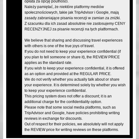
opłata za opcję poufności.
Należy pamiętać, że niektóre platformy mediów
społecznościowych, takie jak TripAdvisor i Google, mają
zasady zabraniające pisania recenzji w zamian za zniżki.
Z szacunku dla ich zasad absolutnie nie zastosujemy CENY
RECENZYJNEJ za pisanie recenzji na tych platformach.
We believe that sharing and discussing travel experiences
with others is one of the true joys of travel.
If you do not need to keep your experience confidential (if
you plan to tell someone or share it), the REVIEW PRICE
applies as the standard rate.
If you wish to keep your experience confidential, it is offered
as an option and provided at the REGULAR PRICE.
We do not verify whether you actually talk about or share
your experience. It is determined solely by whether you wish
to keep your experience confidential.
This pricing system does not offer a discount; it is an
additional charge for the confidentiality option.
Please note that some social media platforms, such as
TripAdvisor and Google, have policies prohibiting writing
reviews in exchange for discounts.
Out of respect for their policies, we absolutely will not apply
the REVIEW price for writing reviews on these platforms.