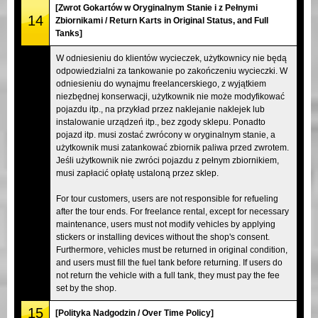
[Zwrot Gokartów w Oryginalnym Stanie i z Pełnymi
14
Zbiornikami / Return Karts in Original Status, and Full
Tanks]
W odniesieniu do klientów wycieczek, użytkownicy nie będą
odpowiedzialni za tankowanie po zakończeniu wycieczki. W
odniesieniu do wynajmu freelancerskiego, z wyjątkiem
niezbędnej konserwacji, użytkownik nie może modyfikować
pojazdu itp., na przykład przez naklejanie naklejek lub
instalowanie urządzeń itp., bez zgody sklepu. Ponadto
pojazd itp. musi zostać zwrócony w oryginalnym stanie, a
użytkownik musi zatankować zbiornik paliwa przed zwrotem.
Jeśli użytkownik nie zwróci pojazdu z pełnym zbiornikiem,
musi zapłacić opłatę ustaloną przez sklep.
For tour customers, users are not responsible for refueling
after the tour ends. For freelance rental, except for necessary
maintenance, users must not modify vehicles by applying
stickers or installing devices without the shop's consent.
Furthermore, vehicles must be returned in original condition,
and users must fill the fuel tank before returning. If users do
not return the vehicle with a full tank, they must pay the fee
set by the shop.
15
[Polityka Nadgodzin / Over Time Policy]