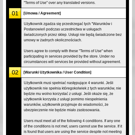
"Terms of Use" over any translated versions.
01
[Umowa / Agreement]
Użytkownik zgadza się przestrzegać tych "Warunków i
Postanowień podczas uczestnictwa w usługach
świadczonych przez sklep. Usługi nie będą świadczone bez
umowy w żadnych okolicznościach.
Users agree to comply with these "Terms of Use" when
participating in services provided by the store. Under no
circumstances will services be provided without agreement.
02
[Warunki Użytkownika / User Condition]
Użytkownik musi spełniać następujące 4 warunki. Jeśli
użytkownik nie spełnia któregokolwiek z tych warunków, nie
będzie mu wolno korzystać z usługi. Jeśli okaże się, że
użytkownik korzysta z usługi pomimo niespełnienia
warunków, użytkownik przyjmuje do wiadomości, że
ubezpieczenie nie będzie miało zastosowania.
Users must meet all of the following 4 conditions. If any one
of the conditions is not met, users cannot use the service. If it
is found that users are using the service despite not meeting