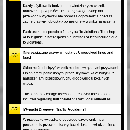
Każdy użytkownik będzie odpowiedzialny za wszelkie
naruszenia przepisów ruchu drogowego. Sklep ani
przewodnik wycieczki nie ponoszą odpowiedzialności za
żadne grzywny lub opłaty poniesione w wyniku naruszenia.
Each user is responsible for any traffic violations. The shop
or tour guide is not responsible for fines or fees incurred due
to violations.
[Nierozwiązane grzywny i opłaty / Unresolved fines and
06
fees]
Sklep może obciążyć wszelkimi nierozwiązanymi grzywnami
lub opłatami poniesionymi przez użytkownika w związku z
naruszeniami przepisów ruchu drogowego u lokalnych
władz.
The shop may charge users for unresolved fines or fees
incurred regarding traffic violations with local authorities.
07
[Wypadki Drogowe / Traffic Accidents]
W przypadku wypadku drogowego użytkownik musi
powiadomić przewodnika wycieczki, lokalne władze i firmę
ubezpieczeniową.