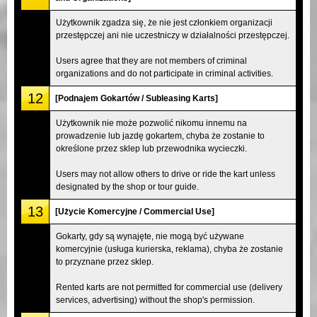
Użytkownik zgadza się, że nie jest członkiem organizacji
przestępczej ani nie uczestniczy w działalności przestępczej.
Users agree that they are not members of criminal
organizations and do not participate in criminal activities.
12
[Podnajem Gokartów / Subleasing Karts]
Użytkownik nie może pozwolić nikomu innemu na
prowadzenie lub jazdę gokartem, chyba że zostanie to
określone przez sklep lub przewodnika wycieczki.
Users may not allow others to drive or ride the kart unless
designated by the shop or tour guide.
13
[Użycie Komercyjne / Commercial Use]
Gokarty, gdy są wynajęte, nie mogą być używane
komercyjnie (usługa kurierska, reklama), chyba że zostanie
to przyznane przez sklep.
Rented karts are not permitted for commercial use (delivery
services, advertising) without the shop's permission.