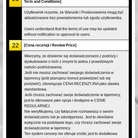
Term and Conditions]
Użytkownik rozumie, że Warunki i Postanowienia mogą być
aktualizowane bez powiadomienia lub zgody użytkownika.
Users understand that the terms of use may be updated
without notification or approval to users.
22
[Cena recenzji / Review Price]
Wierzymy, że dzielenie się doświadczeniami z podróży i
dyskutowanie o nich z innymi to jedna z prawdziwych
radości podróżowania.
Jeśli nie musisz zachować swojego doświadczenia w
tajemnicy (jeśli planujesz komuś powiedzieć lub się
podzielić), obowiązuje CENA RECENZYJNA jako stawka
standardowa.
Jeśli chcesz zachować swoje doświadczenie w tajemnicy,
jest to oferowane jako opcja i dostępne w CENIE
REGULARNEJ.
Nie weryfikujemy, czy faktycznie rozmawiasz o swoim
doświadczeniu lub je udostępniasz. Jest to określane
wyłącznie na podstawie tego, czy chcesz zachować swoje
doświadczenie w tajemnicy.
Ten system cenowy nie oferuje zniżki; jest to dodatkowa