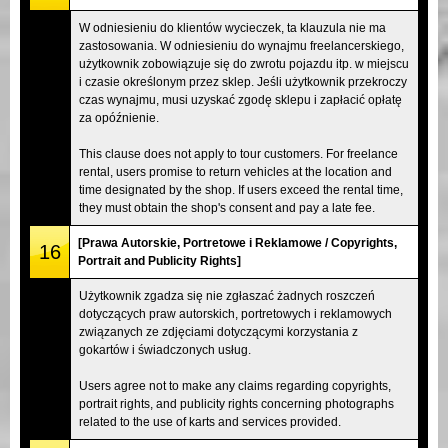
W odniesieniu do klientów wycieczek, ta klauzula nie ma
zastosowania. W odniesieniu do wynajmu freelancerskiego,
użytkownik zobowiązuje się do zwrotu pojazdu itp. w miejscu
i czasie określonym przez sklep. Jeśli użytkownik przekroczy
czas wynajmu, musi uzyskać zgodę sklepu i zapłacić opłatę
za opóźnienie.
This clause does not apply to tour customers. For freelance
rental, users promise to return vehicles at the location and
time designated by the shop. If users exceed the rental time,
they must obtain the shop's consent and pay a late fee.
[Prawa Autorskie, Portretowe i Reklamowe / Copyrights,
16
Portrait and Publicity Rights]
Użytkownik zgadza się nie zgłaszać żadnych roszczeń
dotyczących praw autorskich, portretowych i reklamowych
związanych ze zdjęciami dotyczącymi korzystania z
gokartów i świadczonych usług.
Users agree not to make any claims regarding copyrights,
portrait rights, and publicity rights concerning photographs
related to the use of karts and services provided.