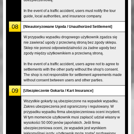
In the event of a traffic accident, users must notify the tour
guide, local authorities, and insurance company.
08
[Nieautoryzowane Ugoda / Unauthorized Settlement]
W przypadku wypadku drogowego użytkownik zgadza się
nie zawierać ugody z przeciwną stroną bez zgody sklepu.
Sklep nie ponosi odpowiedzialności za żadne ugody bez
zgody między użytkownikiem a przeciwną stroną.
In the event of a traffic accident, users agree not to agree to
settlements with the other party without the shop's consent.
The shop is not responsible for settlement agreements made
without consent between users and other parties.
09
[Ubezpieczenie Gokarta / Kart Insurance]
Wszystkie gokarty są ubezpieczone na wypadek wypadku.
Zakres ubezpieczenia jest ograniczony i regulowany. W
przypadku wypadku firma ubezpieczeniowa oceni incydent.
W tym momencie użytkownik musi zapłacić udział własny w
wysokości 50 000 jenów japońskich. Jeśli firma
ubezpieczeniowa oceni, że wypadek jest wynikiem
lekkomyślnej jazdy, użytkownik może zostać pozbawiony