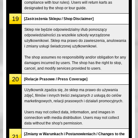
compliance with tour rules). Users will return karts as
designated by the shop or tour guide.
19
[Zastrzeżenia Sklepu / Shop Disclaimer]
Sklep nie będzie odpowiedzialny i/lub ponoszący
odpowiedzialności za wszelkie szkody wyrządzone
użytkownikowi. Sklep ma prawo do zawieszenia, anulowania
i zmiany usługi świadczonej użytkownikowi.
The shop assumes no responsibility and/or obligation for any
damages incurred by users. The shop has the right to stop,
cancel, and modify services provided to users.
20
[Relacje Prasowe / Press Coverage]
Użytkownik zgadza się, że sklep ma prawo do używania
zdjęć, filmów i innych treści związanych z usługą do celów
marketingowych, relacji prasowych i działań promocyjnych.
Users may not collect data, information, and images in
connection with media distribution. Users may not collect
data without the shop's permission.
[Zmiany w Warunkach i Postanowieniach / Changes to the
21