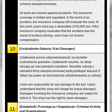
ochrony ubezpieczeniowej.
All karts are insured against accidents. The insurance
coverage is limited and regulated. In the event of an
accident, the insurance company will evaluate the case. At
this point, users must pay a deductible of 50,000 yen. If the
insurance company evaluates that the accident was the
result of reckless driving, users may not receive
compensation.
10
[Uszkodzenia Gokarta / Kart Damages]
Użytkownik ponosi odpowiedzialność za wszelkie
uszkodzenia gokartów. Użytkownik rozumie, że sklep
obciąży go rzeczywistymi szkodami. Wszelkie szkody z
udziałem firmy ubezpieczeniowej będą podlegać klauzuli 9.
Sklep ma prawo do dochodzenia odszkodowania za szkody.
Users are responsible for any damage to the kart. Users
understand that the shop will charge for actual damages.
Damages involving the insurance company are subject to
Article 9. The shop has the right to claim damages.
[Działalność Przestępcza i Organizacje / Criminal Activity
11
and Organizations]