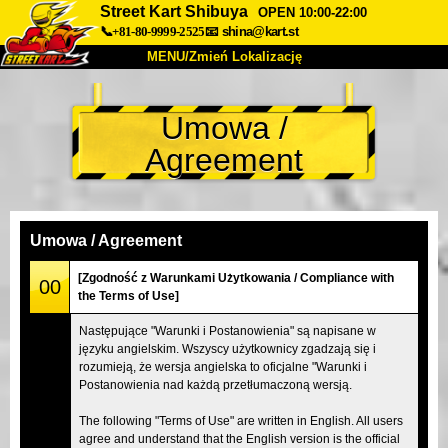
Street Kart Shibuya
OPEN 10:00-22:00
📞+81-80-9999-2525
📧
shina@kart.st
MENU/Zmień Lokalizację
TOP
Umowa /
O nas
Specyfikacja
Cena
Agreement
Dojazd
Opinie
FAQ
Firma
Rezerwacja
Zmień Lokalizację
Umowa / Agreement
Tokyo Shinagawa
Tokyo Akihabara#1
[Zgodność z Warunkami Użytkowania / Compliance with
00
the Terms of Use]
Tokyo Akihabara#2
Tokyo Shibuya
Następujące "Warunki i Postanowienia" są napisane w
Tokyo Shibuya Annex
Tokyo Bay
języku angielskim. Wszyscy użytkownicy zgadzają się i
rozumieją, że wersja angielska to oficjalne "Warunki i
Tokyo Asakusa
Osaka
Postanowienia nad każdą przetłumaczoną wersją.
Okinawa
The following "Terms of Use" are written in English. All users
agree and understand that the English version is the official