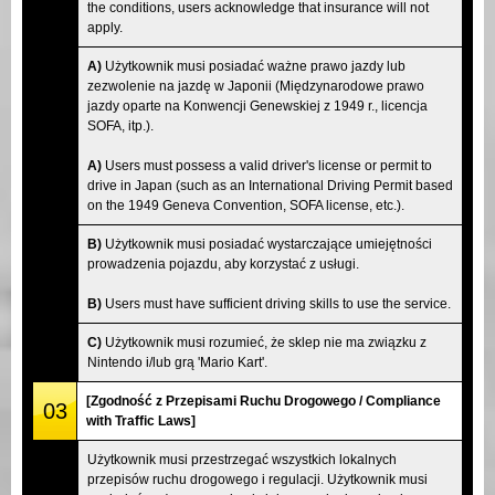
the conditions, users acknowledge that insurance will not
apply.
A)
Użytkownik musi posiadać ważne prawo jazdy lub
zezwolenie na jazdę w Japonii (Międzynarodowe prawo
jazdy oparte na Konwencji Genewskiej z 1949 r., licencja
SOFA, itp.).
A)
Users must possess a valid driver's license or permit to
drive in Japan (such as an International Driving Permit based
on the 1949 Geneva Convention, SOFA license, etc.).
B)
Użytkownik musi posiadać wystarczające umiejętności
prowadzenia pojazdu, aby korzystać z usługi.
B)
Users must have sufficient driving skills to use the service.
C)
Użytkownik musi rozumieć, że sklep nie ma związku z
Nintendo i/lub grą 'Mario Kart'.
[Zgodność z Przepisami Ruchu Drogowego / Compliance
03
with Traffic Laws]
Użytkownik musi przestrzegać wszystkich lokalnych
przepisów ruchu drogowego i regulacji. Użytkownik musi