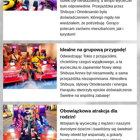
obiekt był nieskazitelny, a tempo wycieczki
było odpowiednie. Przejażdżka przez
Shibuya i Omotesando była
doświadczeniem, którego nigdy nie
wiedziałem, że potrzebuję. Gorąco
polecam zarówno mieszkańcom, jak i
turystom!
Idealne na grupową przygodę!
Odwiedzając Tokio z przyjaciółmi,
chcieliśmy czegoś wyjątkowego, a ta
wycieczka to zapewniła! Nowy sklep
Shibuya Annex był niesamowity, a sama
przejażdżka niezapomniana. Atmosfera
Shibuya, stylowy Omotesando i energia
Harajuku stworzyły epickie doświadczenie.
Świetne na wspólną zabawę!
Obowiązkowa atrakcja dla
rodzin!
Wzięłam tę wycieczkę z mężem i naszymi
dorosłymi dziećmi i bawiliśmy się świetnie!
Nowy obiekt był wspaniały, a gokarty