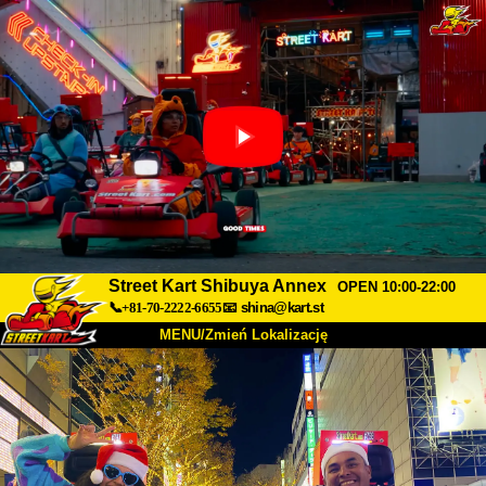
Street Kart Shibuya Annex
OPEN 10:00-22:00
📞+81-70-2222-6655
📧
shina@kart.st
MENU/Zmień Lokalizację
TOP
O nas
Specyfikacja
Cena
Dojazd
Opinie
FAQ