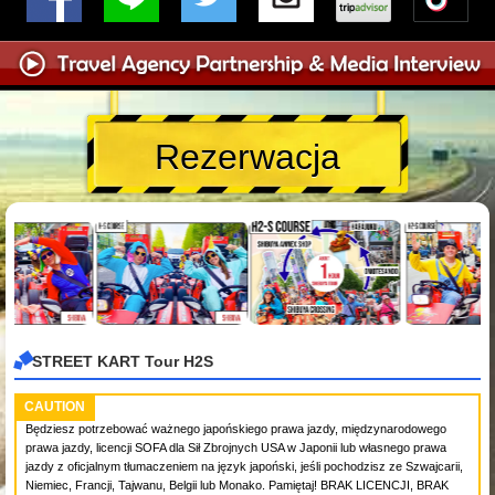
Rezerwacja
STREET KART Tour H2S
CAUTION
Będziesz potrzebować ważnego japońskiego prawa jazdy, międzynarodowego
prawa jazdy, licencji SOFA dla Sił Zbrojnych USA w Japonii lub własnego prawa
jazdy z oficjalnym tłumaczeniem na język japoński, jeśli pochodzisz ze Szwajcarii,
Niemiec, Francji, Tajwanu, Belgii lub Monako. Pamiętaj! BRAK LICENCJI, BRAK