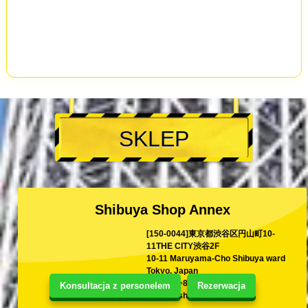
SKLEP
Shibuya Shop Annex
[150-0044]東京都渋谷区円山町10-
11THE CITY渋谷2F
10-11 Maruyama-Cho Shibuya ward
Tokyo, Japan
TEL
+81-70-2222-6655
Konsultacja z personelem
Rezerwacja
E-mail
shina@kart.st