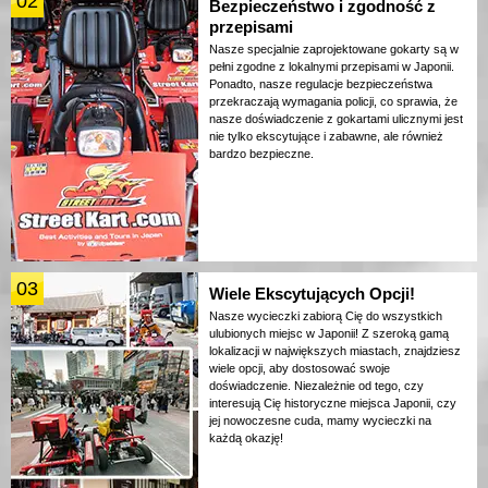
02
Bezpieczeństwo i zgodność z
przepisami
Nasze specjalnie zaprojektowane gokarty są w
pełni zgodne z lokalnymi przepisami w Japonii.
Ponadto, nasze regulacje bezpieczeństwa
przekraczają wymagania policji, co sprawia, że
nasze doświadczenie z gokartami ulicznymi jest
nie tylko ekscytujące i zabawne, ale również
bardzo bezpieczne.
03
Wiele Ekscytujących Opcji!
Nasze wycieczki zabiorą Cię do wszystkich
ulubionych miejsc w Japonii! Z szeroką gamą
lokalizacji w największych miastach, znajdziesz
wiele opcji, aby dostosować swoje
doświadczenie. Niezależnie od tego, czy
interesują Cię historyczne miejsca Japonii, czy
jej nowoczesne cuda, mamy wycieczki na
każdą okazję!