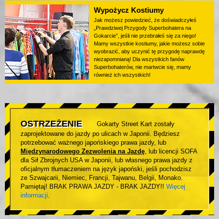
Wypożycz Kostiumy
Jak możesz powiedzieć, że doświadczyłeś
„Prawdziwej Przygody Superbohatera na
Gokarcie”, jeśli nie przebrałeś się za niego!
Mamy wszystkie kostiumy, jakie możesz sobie
wyobrazić, aby uczynić tę przygodę naprawdę
niezapomnianą! Dla wszystkich fanów
Superbohaterów, nie martwcie się, mamy
również ich wszystkich!
OSTRZEŻENIE
Gokarty Street Kart zostały
zaprojektowane do jazdy po ulicach w Japonii. Będziesz
potrzebować ważnego japońskiego prawa jazdy, lub
Międzynarodowego Zezwolenia na Jazdę
, lub licencji SOFA
dla Sił Zbrojnych USA w Japonii, lub własnego prawa jazdy z
oficjalnym tłumaczeniem na język japoński, jeśli pochodzisz
ze Szwajcarii, Niemiec, Francji, Tajwanu, Belgii, Monako.
Pamiętaj! BRAK PRAWA JAZDY - BRAK JAZDY!!
Więcej
informacji
.