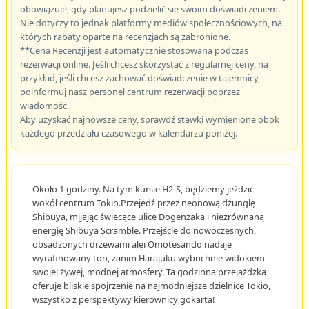
obowiązuje, gdy planujesz podzielić się swoim doświadczeniem.
Nie dotyczy to jednak platformy mediów społecznościowych, na
których rabaty oparte na recenzjach są zabronione.
**Cena Recenzji jest automatycznie stosowana podczas
rezerwacji online. Jeśli chcesz skorzystać z regularnej ceny, na
przykład, jeśli chcesz zachować doświadczenie w tajemnicy,
poinformuj nasz personel centrum rezerwacji poprzez
wiadomość.
Aby uzyskać najnowsze ceny, sprawdź stawki wymienione obok
każdego przedziału czasowego w kalendarzu poniżej.
Około 1 godziny. Na tym kursie H2-S, będziemy jeździć
wokół centrum Tokio.Przejedź przez neonową dżunglę
Shibuya, mijając świecące ulice Dogenzaka i niezrównaną
energię Shibuya Scramble. Przejście do nowoczesnych,
obsadzonych drzewami alei Omotesando nadaje
wyrafinowany ton, zanim Harajuku wybuchnie widokiem
swojej żywej, modnej atmosfery. Ta godzinna przejażdżka
oferuje bliskie spojrzenie na najmodniejsze dzielnice Tokio,
wszystko z perspektywy kierownicy gokarta!