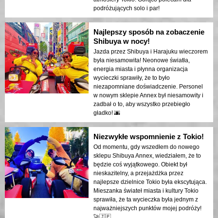
podróżujących solo i par!
Najlepszy sposób na zobaczenie
Shibuya w nocy!
Jazda przez Shibuya i Harajuku wieczorem
była niesamowita! Neonowe światła,
energia miasta i płynna organizacja
wycieczki sprawiły, że to było
niezapomniane doświadczenie. Personel
w nowym sklepie Annex był niesamowity i
zadbał o to, aby wszystko przebiegło
gładko! 🌆
Niezwykłe wspomnienie z Tokio!
Od momentu, gdy wszedłem do nowego
sklepu Shibuya Annex, wiedziałem, że to
będzie coś wyjątkowego. Obiekt był
nieskazitelny, a przejażdżka przez
najlepsze dzielnice Tokio była ekscytująca.
Mieszanka świateł miasta i kultury Tokio
sprawiła, że ta wycieczka była jednym z
najważniejszych punktów mojej podróży!
🚀🇯🇵