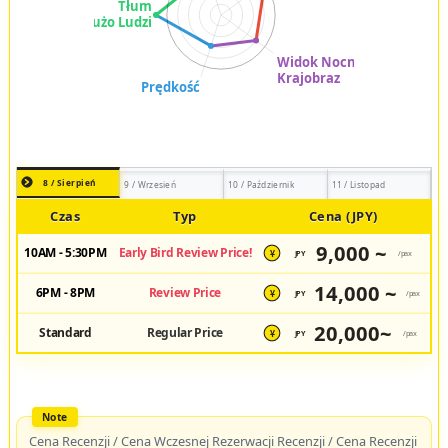
8 / Sierpień
9 / Wrzesień
10 / Październik
11 / Listopad
Czas
Typ
Cena (JPY)
9,000 ~
10AM - 5:30PM
Early Bird Review Price!
JPY
/pax
¥
14,000 ~
6PM - 8PM
Review Price
JPY
/pax
¥
20,000~
Standard
Regular Price
JPY
/pax
¥
Cena Recenzji / Cena Wczesnej Rezerwacji Recenzji / Cena Recenzji