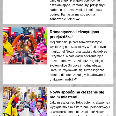
Omotesando i Harajuku były równie
oszałamiające. Personel był przyjazny i
zadbał o to, abyśmy mieli komfortową
podróż. Fantastyczny sposób na
zobaczenie Tokio! 🚗✨
Romantyczna i ekscytująca
przejażdżka!
Mój chłopak i ja zarezerwowaliśmy tę
wycieczkę podczas wizyty w Tokio i było
magicznie! Nowa lokalizacja była dobrze
utrzymana, a całe doświadczenie było
bezproblemowe. Jazda przez tętniące
życiem ulice Shibuya i modny obszar
Harajuku wydawała się surrealistyczna.
Idealne dla par szukających zabawnej i
unikalnej randki! 💕
Nowy sposób na cieszenie się
moim miastem!
Jako mieszkaniec Tokio byłem ciekawy, jak
wygląda moje miasto z innej perspektywy, i
ta wycieczka mnie nie zawiodła! Nowy